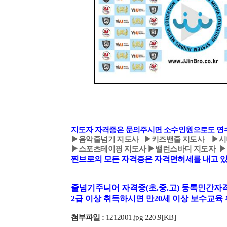
지도자 자격증은 문의주시면 소수인원으로도 연
▶
음악줄넘기 지도사
▶
키즈밴줄 지도사
▶
시
▶
스포츠테이핑 지도사
▶
밸런스바디 지도자
▶
찐브로의 모든 자격증은 자격면허세를 내고 
줄넘기주니어 자격증(초.중.고) 등록민간자
2급 이상 취득하시면 만20세 이상 보수교
첨부파일 :
1212001.jpg 220.9[KB]