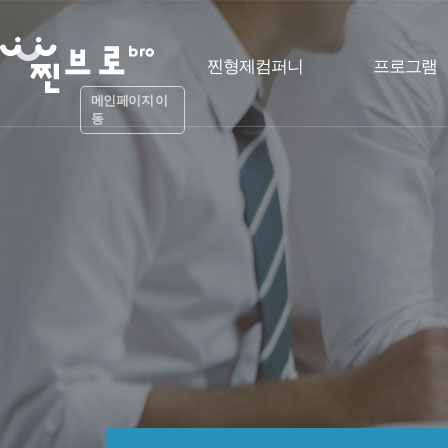
찐형제컴퍼니
프로그램
메인페이지 이
동