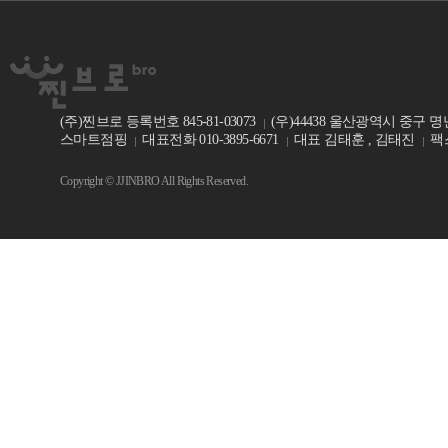
(주)찐브로 등록번호 845-81-03073
(우)44438 울산광역시 중구 명
스마트점핑
대표전화 010-3895-6671
대표 김태훈 , 김태진
팩스
Copyright © JJINBRO All Rights Reserved.