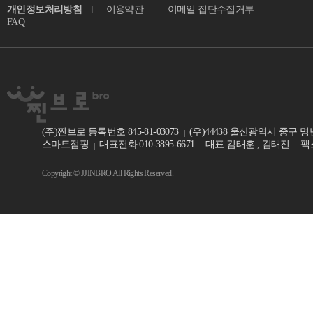
개인정보처리방침
이용약관
이메일 집단수집거부
FAQ
(주)찐브로 등록번호 845-81-03073
(우)44438 울산광역시 중구 명
스마트점핑
대표전화 010-3895-6671
대표 김태훈 , 김태진
팩스
Copyright © JJINBRO All Rights Reserved.