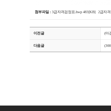
첨부파일 :
3급자격검정표.hwp 483[KB]
2급자격검
이전글
(마
다음글
(3