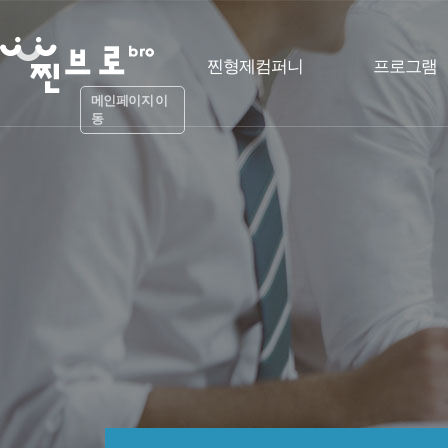
찐형제컴퍼니
프로그램
메인페이지 이
동