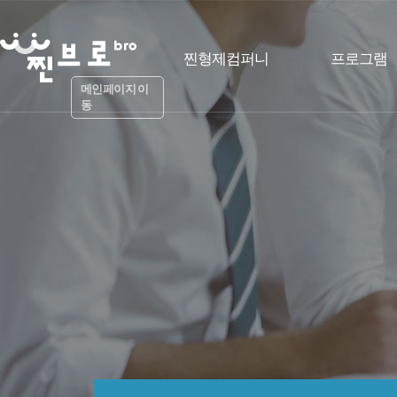
찐형제컴퍼니
프로그램
메인페이지 이
동