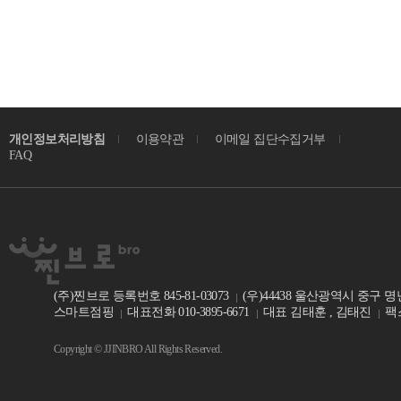
개인정보처리방침
이용약관
이메일 집단수집거부
FAQ
(주)찐브로 등록번호 845-81-03073
(우)44438 울산광역시 중구 명
스마트점핑
대표전화 010-3895-6671
대표 김태훈 , 김태진
팩스
Copyright © JJINBRO All Rights Reserved.