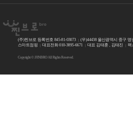
(주)찐브로 등록번호 845-81-03073
(우)44438 울산광역시 중구 명
스마트점핑
대표전화 010-3895-6671
대표 김태훈 , 김태진
팩스
Copyright © JJINBRO All Rights Reserved.