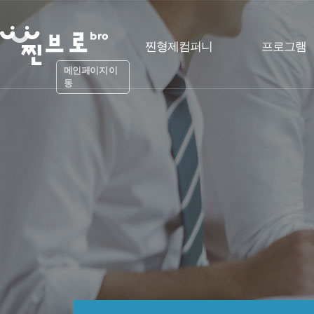
찐형제컴퍼니
프로그램
메인페이지 이
동