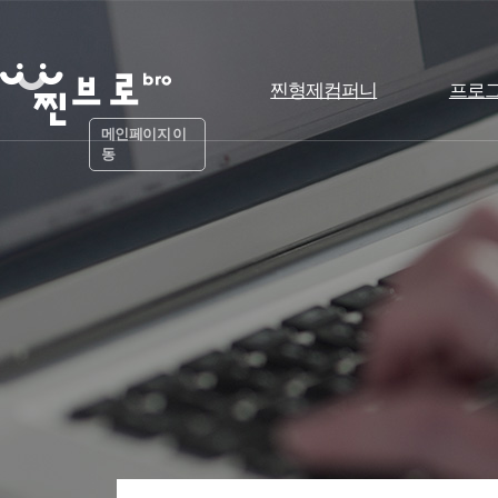
찐형제컴퍼니
프로
메인페이지 이
동