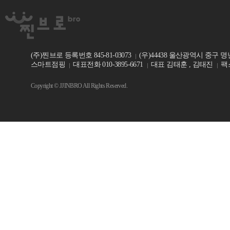
(주)찐브로 등록번호 845-81-03073
(우)44438 울산광역시 중구 명
스마트점핑
대표전화 010-3895-6671
대표 김태훈 , 김태진
팩스
Copyright © JJINBRO All Rights Reserved.