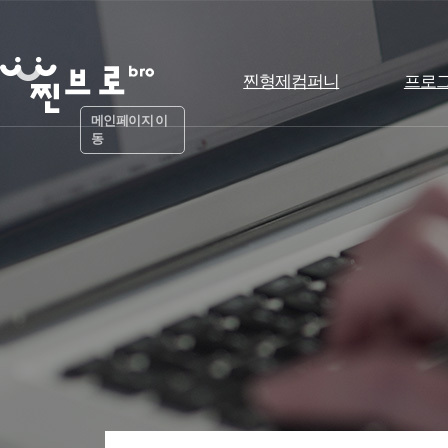
찐형제컴퍼니
프로
메인페이지 이
동