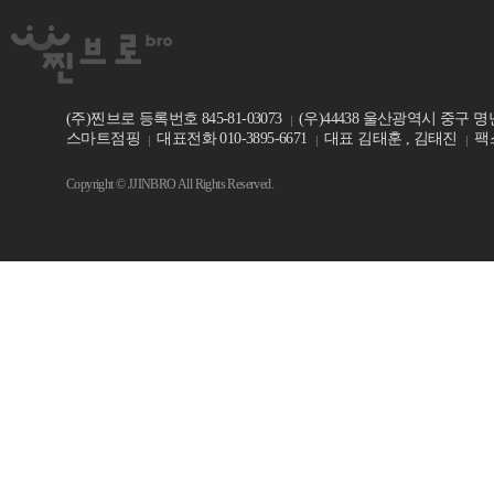
(주)찐브로 등록번호 845-81-03073
(우)44438 울산광역시 중구 명
스마트점핑
대표전화 010-3895-6671
대표 김태훈 , 김태진
팩스
Copyright © JJINBRO All Rights Reserved.