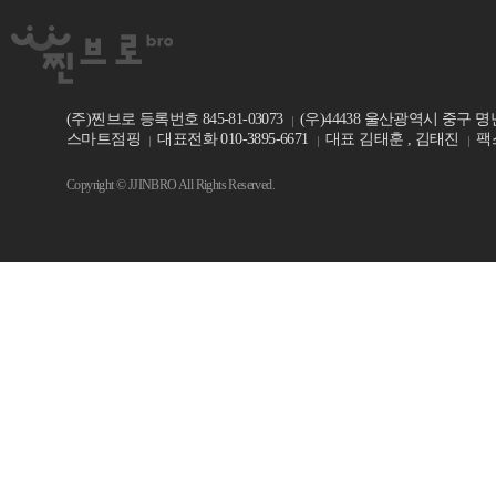
(주)찐브로 등록번호 845-81-03073
(우)44438 울산광역시 중구 명
스마트점핑
대표전화 010-3895-6671
대표 김태훈 , 김태진
팩스
Copyright © JJINBRO All Rights Reserved.