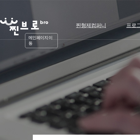
찐형제컴퍼니
프로
메인페이지 이
동