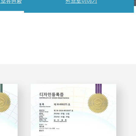
허보유현황
찐브로이야기