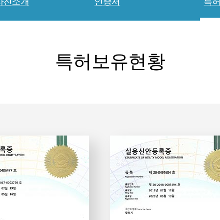
사진소개
인증서
특
특허보유현황