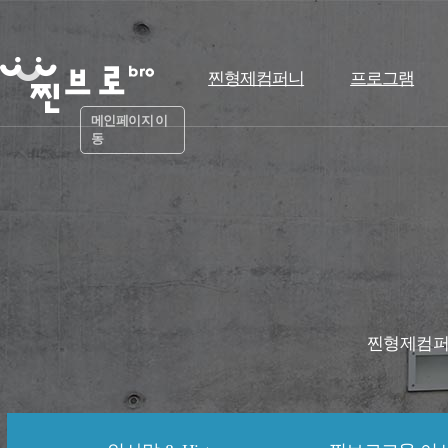
찐형제컴퍼니
프로그램
메인페이지 이
동
찐형제컴퍼니