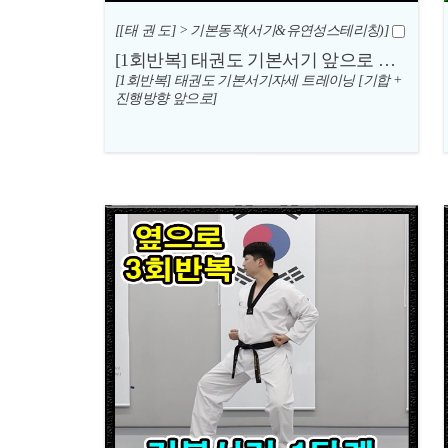
[[태 권 도] > 기본동작(서기&유연성스테리칭)]
[1회반복] 태권도 기본서기 앞으로 진행
[1회반복] 태권도 기본서기자세 트레이닝 [기합 +
진행방향 앞으로]