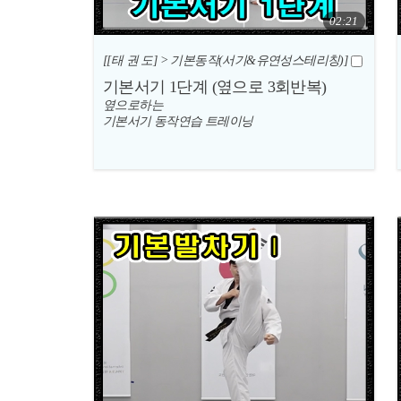
02:21
[[태 권 도] > 기본동작(서기&유연성스테리칭)]
기본서기 1단계 (옆으로 3회반복)
옆으로하는
기본서기 동작연습 트레이닝