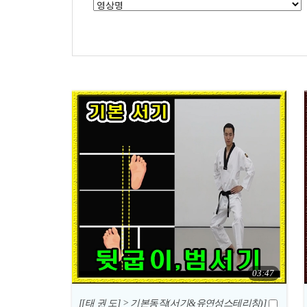
03:47
[[태 권 도] > 기본동작(서기&유연성스테리칭)]