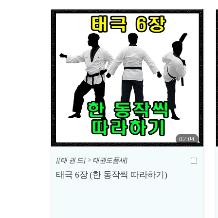
02:04
[[태 권 도] > 태권도품새]
태극 6장 (한 동작씩 따라하기)