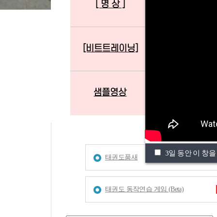
[ 명 상 ]
[준비운동][타바
[비트트레이닝]
[태 권 도]
샘플영상
테스트
3일 동안 이 창을
태권도품새
태권도 동작연습 게임 (Beta)