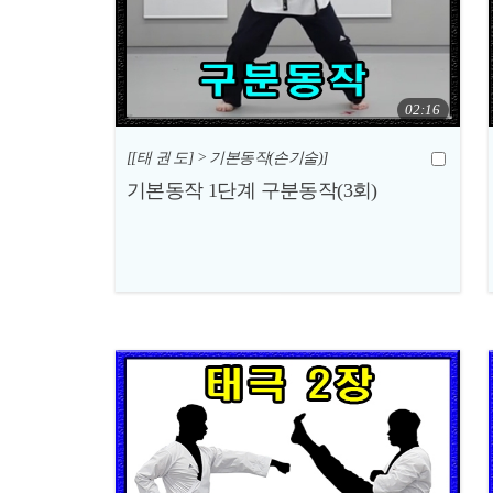
02:16
[[태 권 도] > 기본동작(손기술)]
기본동작 1단계 구분동작(3회)