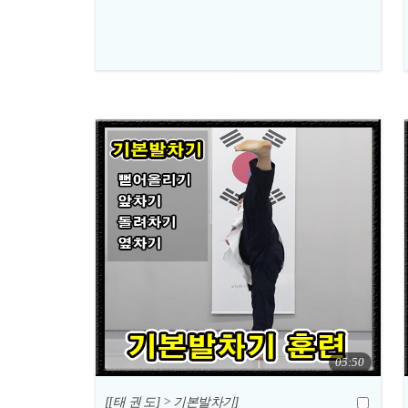
05:50
[[태 권 도] > 기본발차기]