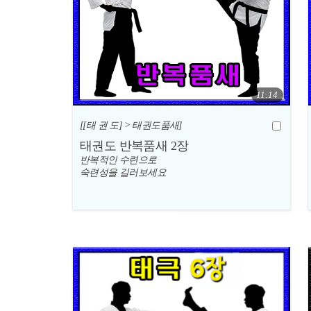
11:14
[[태 권 도] > 태권도품새]
태권도 반복품새 2장
반복적인 수련으로
숙련성을 길러보세요