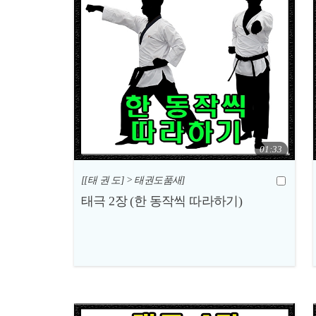
01:33
[[태 권 도] > 태권도품새]
태극 2장 (한 동작씩 따라하기)