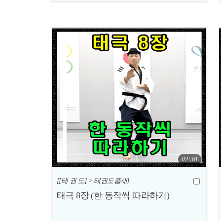
02:38
[[태 권 도] > 태권도품새]
태극 8장 (한 동작씩 따라하기)