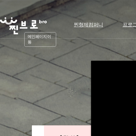
찐형제컴퍼니
프로
메인페이지 이
동