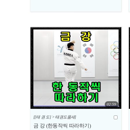
02:59
[[태 권 도] > 태권도품새]
금 강 (한동작씩 따라하기)