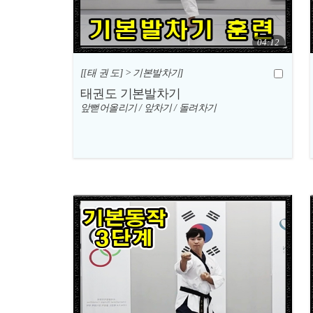
04:12
[[태 권 도] > 기본발차기]
태권도 기본발차기
앞뻗어올리기 / 앞차기 / 돌려차기