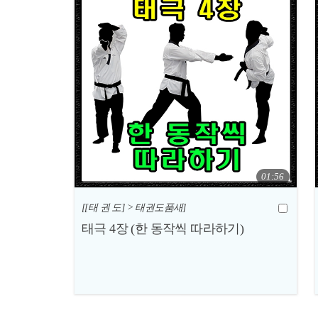
01:56
[[태 권 도] > 태권도품새]
태극 4장 (한 동작씩 따라하기)