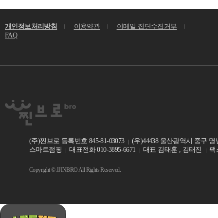
개인정보처리방침
이용약관
이메일 집단수집거부
FAQ
(주)찐브로 등록번호 845-81-03073
(우)44438 울산광역시 중구 명
스마트점핑
대표전화 010-3895-6671
대표 김태훈 , 김태진
팩스
Copyright © JJINBRO All Rights Reserved.