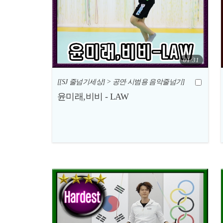
01:31
[[SJ 줄넘기세상] > 공연·시범용 음악줄넘기]
윤미래,비비 - LAW