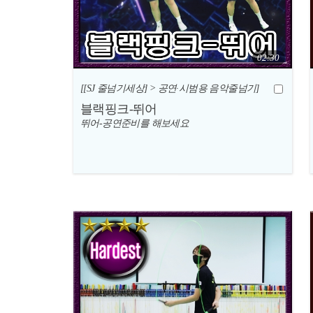
02:30
[[SJ 줄넘기세상] > 공연·시범용 음악줄넘기]
블랙핑크-뛰어
뛰어-공연준비를 해보세요