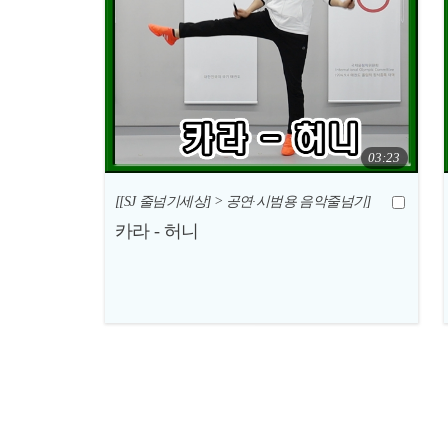
03:23
[[SJ 줄넘기세상] > 공연·시범용 음악줄넘기]
카라 - 허니