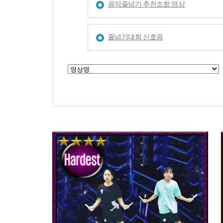
음악줄넘기 추천조합 영상
줄넘기대회 신호음