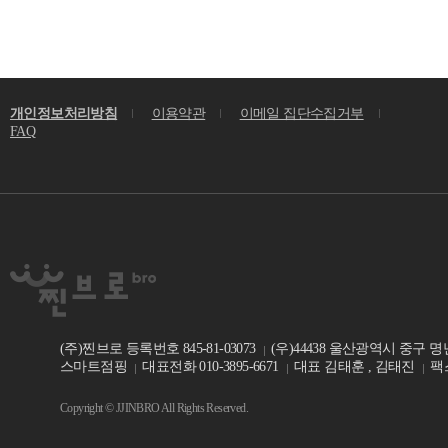
개인정보처리방침
이용약관
이메일 집단수집거부
FAQ
(주)찐브로 등록번호 845-81-03073
(우)44438 울산광역시 중구 명
스마트점핑
대표전화 010-3895-6671
대표 김태훈 , 김태진
팩스
Copyright © JJINBRO All Rights Reserved.