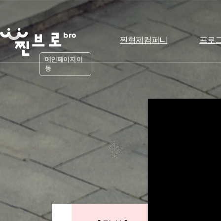
찐형제컴퍼니
프로
메인페이지 이
동