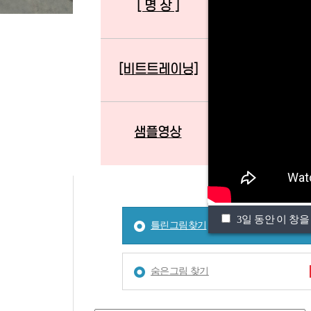
[ 명 상 ]
[준비운동][타바
[비트트레이닝]
[태 권 도]
샘플영상
테스트
3일 동안 이 창을
틀린그림찾기
숨은그림 찾기