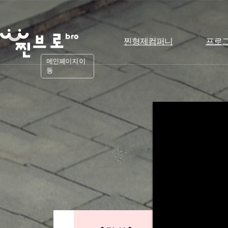
찐형제컴퍼니
프로
메인페이지 이
동