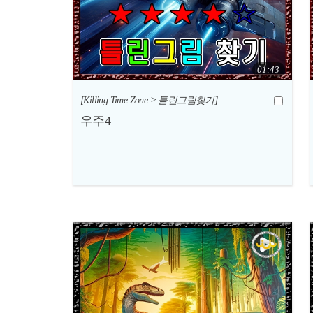
01:43
[Killing Time Zone > 틀린그림찾기]
우주4