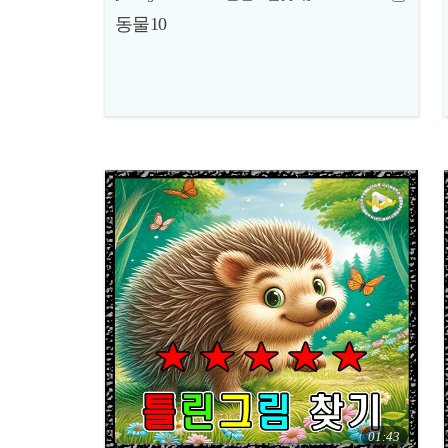
동물10
01:43