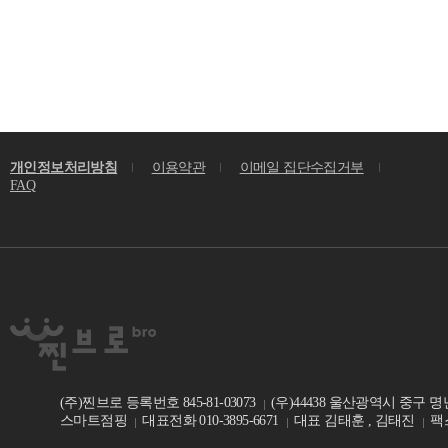
개인정보처리방침
이용약관
이메일 집단수집거부
FAQ
(주)찐브로 등록번호 845-81-03073
(우)44438 울산광역시 중구 명
스마트점핑
대표전화 010-3895-6671
대표 김태훈 , 김태진
팩스