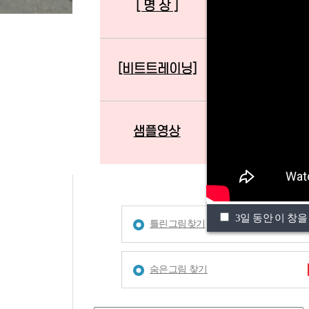
[ 명 상 ]
[준비운동][타바
[비트트레이닝]
[태 권 도]
샘플영상
테스트
3일 동안 이 창을
틀린그림찾기
숨은그림 찾기