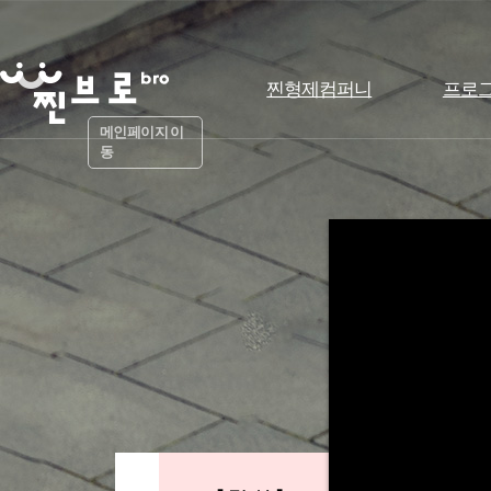
찐형제컴퍼니
프로
메인페이지 이
동